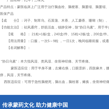
产品名称：扎冲十三味丸
产品特点：蒙医临床上广泛用于治疗脑血栓、脑梗塞、脑萎缩、脑萎缩、
医保产品
【成 分】：诃子、制草乌、石菖蒲、木香、人工麝香、珊瑚（制）、
【功能主治】：祛风通窍，舒筋活血，镇静安神，除“协日乌素”。用于
【规 格】： 21粒×1板/盒，240盒/件、15粒×2板/盒，200盒/件
【用法用量】：口服，一次5～9粒 ，一日1次，晚间临睡前服，或
【名词解释】：
“协日乌素”：本方指风湿、类风湿、坐骨神经痛、关节疼痛。
蒙医适应症：用于半身不遂，左瘫右痪，口眼歪斜，四肢麻木，腰
痹，风湿，关节疼痛。
西医适应症：可用于急性脑梗死，脑出血，脑栓塞，瘫痪，坐骨神经痛
传承蒙药文化 助力健康中国